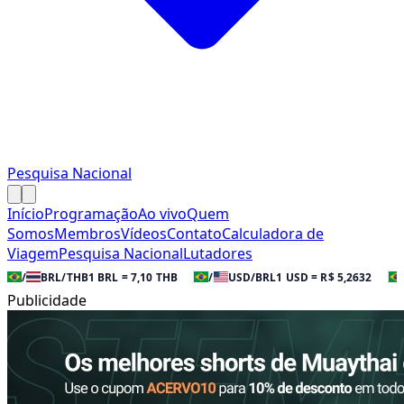
Pesquisa Nacional
Início
Programação
Ao vivo
Quem
Somos
Membros
Vídeos
Contato
Calculadora de
Viagem
Pesquisa Nacional
Lutadores
/
BRL/THB
1 BRL = 7,10 THB
/
USD/BRL
1 USD = R$ 5,2632
Publicidade