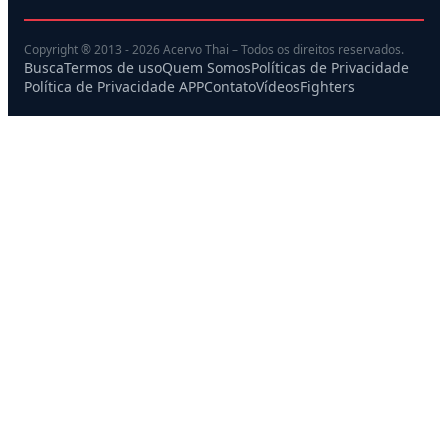
Copyright ® 2013 - 2026 Acervo Thai – Todos os direitos reservados.
Busca
Termos de uso
Quem Somos
Políticas de Privacidade
Política de Privacidade APP
Contato
Vídeos
Fighters