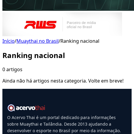
Início
/
Muaythai no Brasil
/
Ranking nacional
Ranking nacional
0
artigo
s
Ainda não há artigos nesta categoria. Volte em breve!
O Acervo Thai é um portal dedicado para informações
sobre Muaythai e Tailândia. Desde 2013 ajudando a
desenvolver o esporte no Brasil por meio da informação.