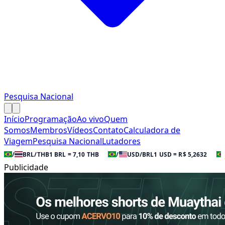
Pesquisa Nacional
Início
Programação
Ao vivo
Quem
Somos
Membros
Vídeos
Contato
Calculadora de
Viagem
Pesquisa Nacional
Lutadores
/
BRL/THB
1 BRL = 7,10 THB
/
USD/BRL
1 USD = R$ 5,2632
Publicidade