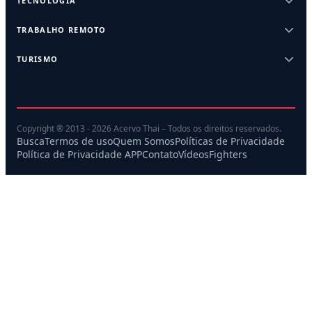
TECNOLOGIA
TRABALHO REMOTO
TURISMO
Copyright ® 2013 - 2026 Acervo Thai – Todos os direitos reservados.
Busca
Termos de uso
Quem Somos
Políticas de Privacidade
Política de Privacidade APP
Contato
Vídeos
Fighters