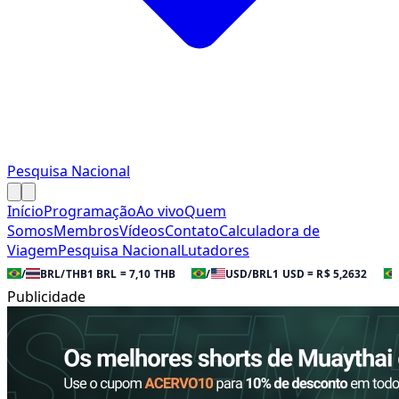
Pesquisa Nacional
Início
Programação
Ao vivo
Quem
Somos
Membros
Vídeos
Contato
Calculadora de
Viagem
Pesquisa Nacional
Lutadores
/
BRL/THB
1 BRL = 7,10 THB
/
USD/BRL
1 USD = R$ 5,2632
Publicidade