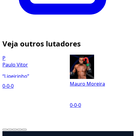
Veja outros lutadores
P
Paulo Vitor
“Ligeirinho”
Mauro Moreira
0-0-0
“
0-0-0
0